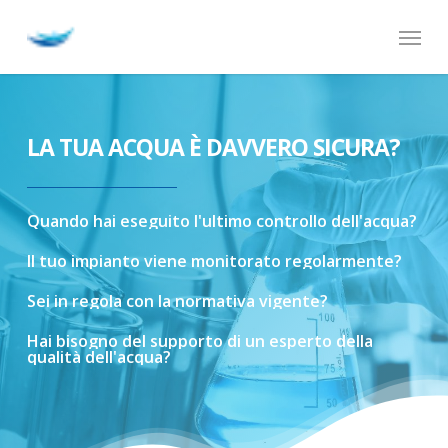
Skip
Menu
to
main
content
LA TUA ACQUA È DAVVERO SICURA?
Quando
hai
eseguito
l'ultimo
controllo
dell'acqua?
Il
tuo
impianto
viene
monitorato
regolarmente?
Sei
in
regola
con
la
normativa
vigente?
Hai
bisogno
del
supporto
di
un
esperto
della
qualità
dell'acqua?