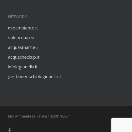
NETWORK
mioambiente.it
soloacqua.eu
acquasmart.eu
acquacheckup.it
infolegionella.it
gestionerischiolegionella.it
Mio Ambiente Srl - P.iva 14608190964
facebook