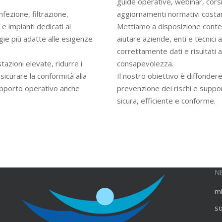
guide operative, webinar, cors
infezione, filtrazione,
aggiornamenti normativi costan
e impianti dedicati al
Mettiamo a disposizione contenu
gie più adatte alle esigenze
aiutare aziende, enti e tecnici
correttamente dati e risultati an
azioni elevate, ridurre i
consapevolezza.
ssicurare la conformità alla
Il nostro obiettivo è diffondere
upporto operativo anche
prevenzione dei rischi e suppo
sicura, efficiente e conforme.
N
m
s