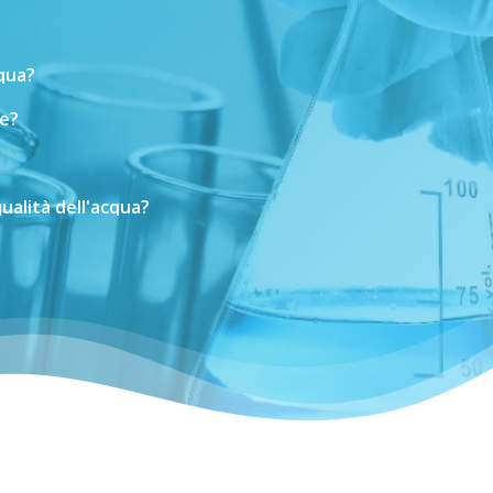
cqua?
e?
ualità
dell'acqua?