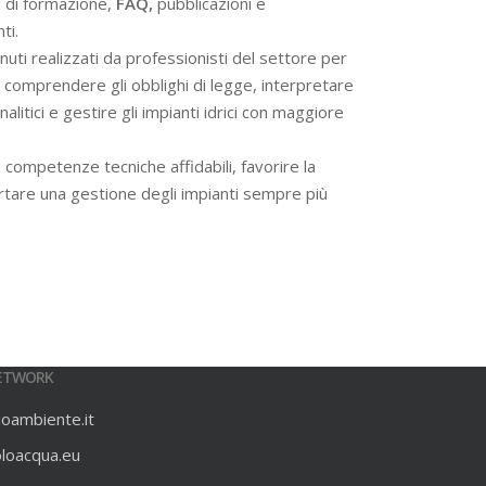
i di formazione,
FAQ,
pubblicazioni e
ti.
ti realizzati da professionisti del settore per
 a comprendere gli obblighi di legge, interpretare
alitici e gestire gli impianti idrici con maggiore
 competenze tecniche affidabili, favorire la
rtare una gestione degli impianti sempre più
ETWORK
ioambiente.it
oloacqua.eu