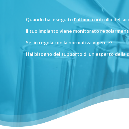
Quando
hai
eseguito
l'ultimo
controllo
dell'a
Il
tuo
impianto
viene
monitorato
regolarment
Sei
in
regola
con
la
normativa
vigente?
Hai
bisogno
del
supporto
di
un
esperto
della
q