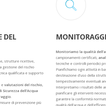
E DEL
MONITORAGGI
Monitoriamo la qualità dell’
campionamenti certificati,
anal
e, strutture ricettive,
tecniche e controlli periodici 
a gestione del rischio
Pianifichiamo ogni attività in ba
ecnica qualificata e supporto
destinazione d’uso della struttur
tempestivamente eventuali an
i e
valutazioni del rischio
,
Interpretiamo i risultati delle 
di Sicurezza dell’Acqua
pianificare gli interventi nece
oraggio
.
garantire la conformità normati
e misure di prevenzione più
qualità dell’acqua e dell’efficie