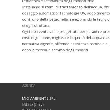
l’efficienza e l’affidabilità degli impianti idrici.
Installiamo
sistemi di trattamento dell’acqua
, dis
dosaggio automatico,
tecnologie UV
, addolcimento 
controllo della Legionell
a, selezionando le tecnolo
di ogni struttura.
Ogni intervento viene progettato per garantire prest
costi di gestione, migliorare la qualità dell’acqua e a
normativa vigente, offrendo assistenza tecnica e s
dopo la messa in servizio degli impianti.
AZIENDA
MIO AMBIENTE SRL
Milano (Italy)