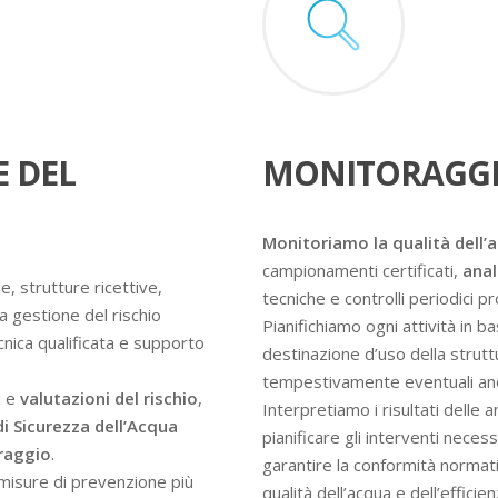
E DEL
MONITORAGGI
Monitoriamo la qualità dell’
campionamenti certificati,
anal
e, strutture ricettive,
tecniche e controlli periodici 
a gestione del rischio
Pianifichiamo ogni attività in ba
ecnica qualificata e supporto
destinazione d’uso della struttur
tempestivamente eventuali an
i e
valutazioni del rischio
,
Interpretiamo i risultati delle 
di Sicurezza dell’Acqua
pianificare gli interventi nece
oraggio
.
garantire la conformità normati
e misure di prevenzione più
qualità dell’acqua e dell’efficie