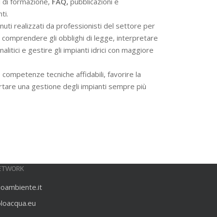
i di formazione,
FAQ,
pubblicazioni e
ti.
ti realizzati da professionisti del settore per
 a comprendere gli obblighi di legge, interpretare
alitici e gestire gli impianti idrici con maggiore
 competenze tecniche affidabili, favorire la
rtare una gestione degli impianti sempre più
ETWORK
ioambiente.it
oloacqua.eu