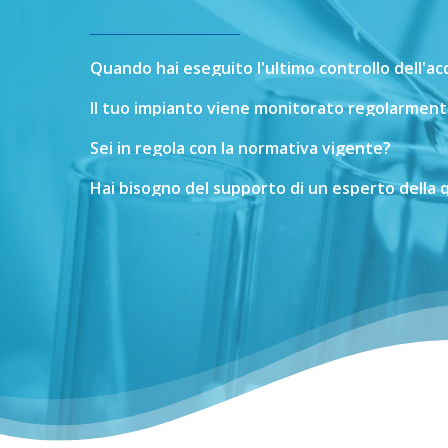
Quando
hai
eseguito
l'ultimo
controllo
dell'a
Il
tuo
impianto
viene
monitorato
regolarment
Sei
in
regola
con
la
normativa
vigente?
Hai
bisogno
del
supporto
di
un
esperto
della
q