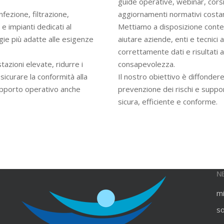
guide operative, webinar, cors
infezione, filtrazione,
aggiornamenti normativi costan
e impianti dedicati al
Mettiamo a disposizione contenu
gie più adatte alle esigenze
aiutare aziende, enti e tecnici
correttamente dati e risultati an
azioni elevate, ridurre i
consapevolezza.
ssicurare la conformità alla
Il nostro obiettivo è diffondere
upporto operativo anche
prevenzione dei rischi e suppo
sicura, efficiente e conforme.
N
m
s