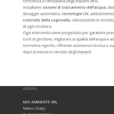
l’efficienza e l’affidabilità degli impianti idrici.
Installiamo
sistemi di trattamento dell’acqua
, dis
dosaggio automatico,
tecnologie UV
, addolcimento 
controllo della Legionell
a, selezionando le tecnolo
di ogni struttura.
Ogni intervento viene progettato per garantire prest
costi di gestione, migliorare la qualità dell’acqua e a
normativa vigente, offrendo assistenza tecnica e s
dopo la messa in servizio degli impianti.
AZIENDA
MIO AMBIENTE SRL
Milano (Italy)