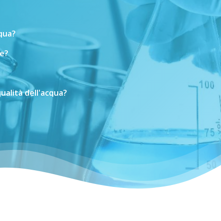
cqua?
e?
ualità
dell'acqua?