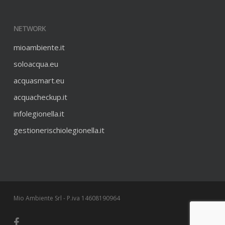
NETWORK
mioambiente.it
soloacqua.eu
acquasmart.eu
acquacheckup.it
infolegionella.it
gestionerischiolegionella.it
Mio Ambiente Srl - P.iva 14608190964
facebook