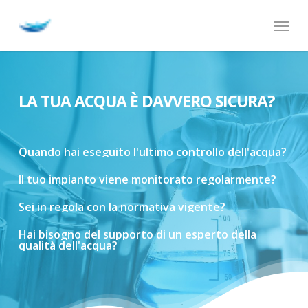
Skip
Menu
to
main
content
LA TUA ACQUA È DAVVERO SICURA?
Quando
hai
eseguito
l'ultimo
controllo
dell'acqua?
Il
tuo
impianto
viene
monitorato
regolarmente?
Sei
in
regola
con
la
normativa
vigente?
Hai
bisogno
del
supporto
di
un
esperto
della
qualità
dell'acqua?