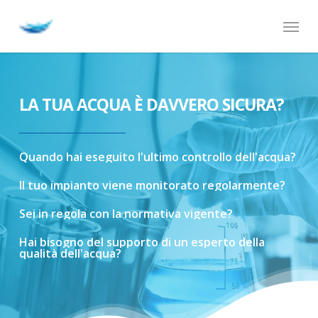
Skip
Menu
to
main
content
LA TUA ACQUA È DAVVERO SICURA?
Quando
hai
eseguito
l'ultimo
controllo
dell'acqua?
Il
tuo
impianto
viene
monitorato
regolarmente?
Sei
in
regola
con
la
normativa
vigente?
Hai
bisogno
del
supporto
di
un
esperto
della
qualità
dell'acqua?