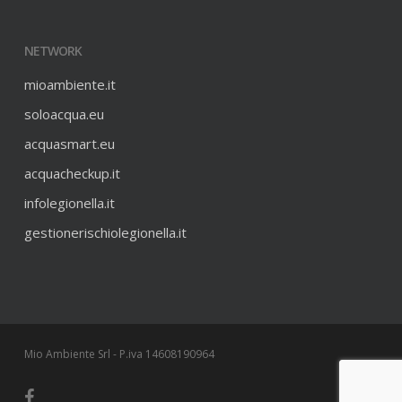
NETWORK
mioambiente.it
soloacqua.eu
acquasmart.eu
acquacheckup.it
infolegionella.it
gestionerischiolegionella.it
Mio Ambiente Srl - P.iva 14608190964
facebook