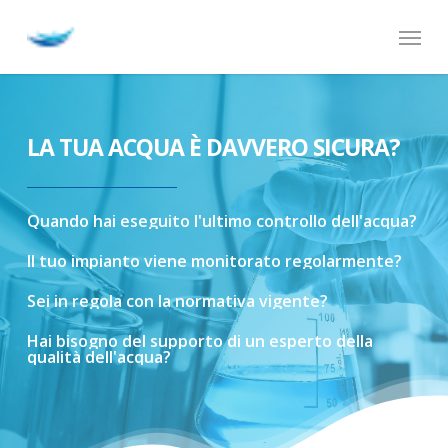
Skip
Menu
to
main
content
LA TUA ACQUA È DAVVERO SICURA?
Quando
hai
eseguito
l'ultimo
controllo
dell'acqua?
Il
tuo
impianto
viene
monitorato
regolarmente?
Sei
in
regola
con
la
normativa
vigente?
Hai
bisogno
del
supporto
di
un
esperto
della
qualità
dell'acqua?