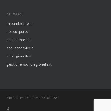
NETWORK
mioambiente.it
soloacqua.eu
acquasmart.eu
acquacheckup.it
infolegionella.it
gestionerischiolegionella.it
Mio Ambiente Srl - P.iva 14608190964
facebook