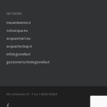
NETWORK
mioambiente.it
soloacqua.eu
acquasmart.eu
acquacheckup.it
infolegionella.it
gestionerischiolegionella.it
Mio Ambiente Srl - P.iva 14608190964
facebook