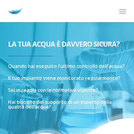
Skip
Menu
to
main
content
LA TUA ACQUA È DAVVERO SICURA?
Quando
hai
eseguito
l'ultimo
controllo
dell'acqua?
Il
tuo
impianto
viene
monitorato
regolarmente?
Sei
in
regola
con
la
normativa
vigente?
Hai
bisogno
del
supporto
di
un
esperto
della
qualità
dell'acqua?