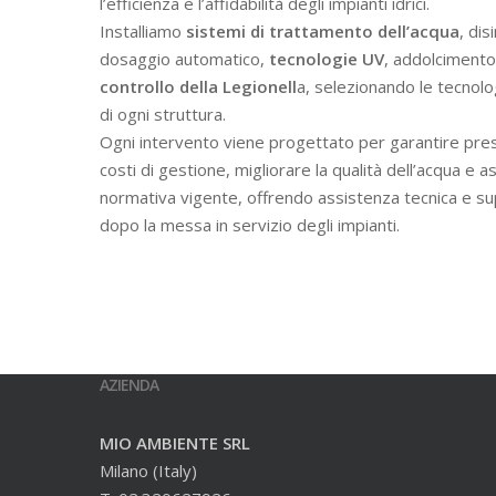
l’efficienza e l’affidabilità degli impianti idrici.
Installiamo
sistemi di trattamento dell’acqua
, dis
dosaggio automatico,
tecnologie UV
, addolcimento 
controllo della Legionell
a, selezionando le tecnolo
di ogni struttura.
Ogni intervento viene progettato per garantire prest
costi di gestione, migliorare la qualità dell’acqua e a
normativa vigente, offrendo assistenza tecnica e s
dopo la messa in servizio degli impianti.
AZIENDA
MIO AMBIENTE SRL
Milano (Italy)