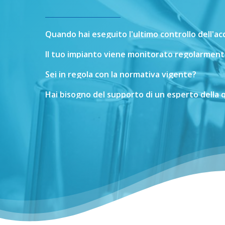
Quando
hai
eseguito
l'ultimo
controllo
dell'a
Il
tuo
impianto
viene
monitorato
regolarment
Sei
in
regola
con
la
normativa
vigente?
Hai
bisogno
del
supporto
di
un
esperto
della
q