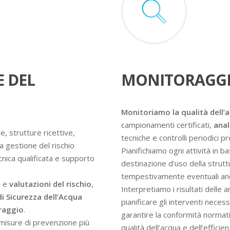
E DEL
MONITORAGGI
Monitoriamo la qualità dell’
campionamenti certificati,
anal
e, strutture ricettive,
tecniche e controlli periodici 
a gestione del rischio
Pianifichiamo ogni attività in ba
ecnica qualificata e supporto
destinazione d’uso della struttur
tempestivamente eventuali an
i e
valutazioni del rischio
,
Interpretiamo i risultati delle 
di Sicurezza dell’Acqua
pianificare gli interventi nece
oraggio
.
garantire la conformità normati
e misure di prevenzione più
qualità dell’acqua e dell’efficie