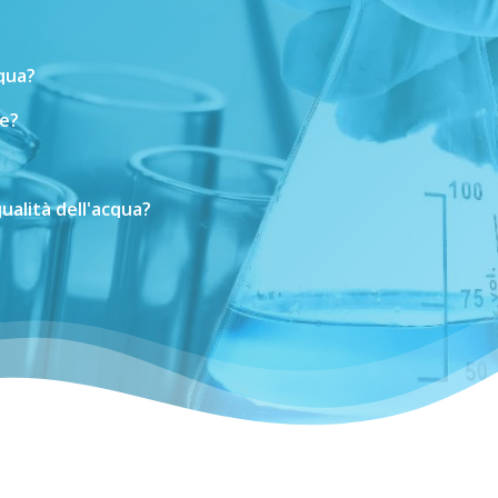
cqua?
e?
ualità
dell'acqua?