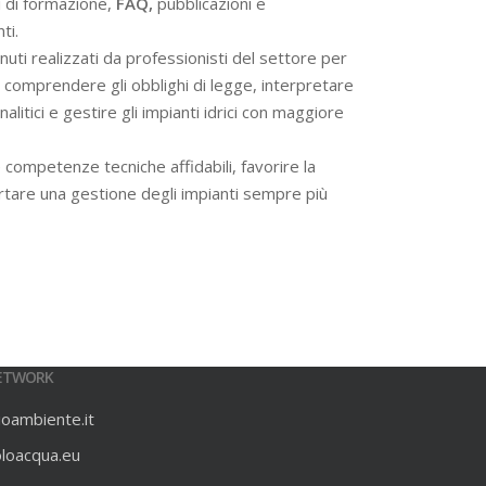
i di formazione,
FAQ,
pubblicazioni e
ti.
ti realizzati da professionisti del settore per
 a comprendere gli obblighi di legge, interpretare
alitici e gestire gli impianti idrici con maggiore
 competenze tecniche affidabili, favorire la
rtare una gestione degli impianti sempre più
ETWORK
ioambiente.it
oloacqua.eu