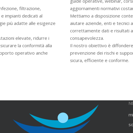
guide operative, webinar, cors
infezione, filtrazione,
aggiornamenti normativi costan
e impianti dedicati al
Mettiamo a disposizione contenu
gie più adatte alle esigenze
aiutare aziende, enti e tecnici
correttamente dati e risultati an
azioni elevate, ridurre i
consapevolezza.
ssicurare la conformità alla
Il nostro obiettivo è diffondere
upporto operativo anche
prevenzione dei rischi e suppo
sicura, efficiente e conforme.
N
m
s