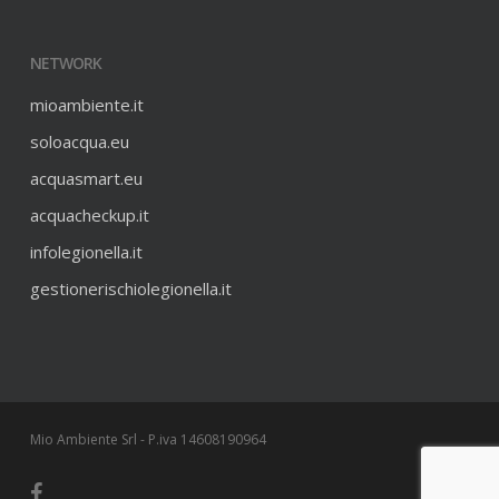
NETWORK
mioambiente.it
soloacqua.eu
acquasmart.eu
acquacheckup.it
infolegionella.it
gestionerischiolegionella.it
Mio Ambiente Srl - P.iva 14608190964
facebook