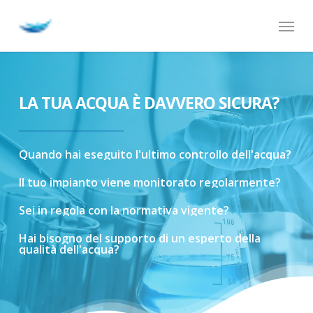
Skip
Menu
to
main
content
LA TUA ACQUA È DAVVERO SICURA?
Quando
hai
eseguito
l'ultimo
controllo
dell'acqua?
Il
tuo
impianto
viene
monitorato
regolarmente?
Sei
in
regola
con
la
normativa
vigente?
Hai
bisogno
del
supporto
di
un
esperto
della
qualità
dell'acqua?