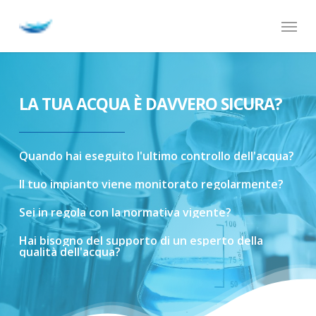
Skip
Menu
to
main
content
LA TUA ACQUA È DAVVERO SICURA?
Quando
hai
eseguito
l'ultimo
controllo
dell'acqua?
Il
tuo
impianto
viene
monitorato
regolarmente?
Sei
in
regola
con
la
normativa
vigente?
Hai
bisogno
del
supporto
di
un
esperto
della
qualità
dell'acqua?