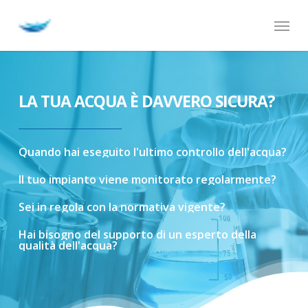
Skip
Menu
to
main
content
LA TUA ACQUA È DAVVERO SICURA?
Quando
hai
eseguito
l'ultimo
controllo
dell'acqua?
Il
tuo
impianto
viene
monitorato
regolarmente?
Sei
in
regola
con
la
normativa
vigente?
Hai
bisogno
del
supporto
di
un
esperto
della
qualità
dell'acqua?