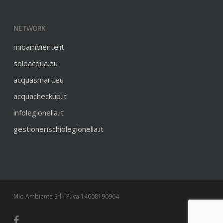
NETWORK
mioambiente.it
soloacqua.eu
acquasmart.eu
acquacheckup.it
infolegionella.it
gestionerischiolegionella.it
Mio Ambiente Srl - P.iva 14608190964
facebook