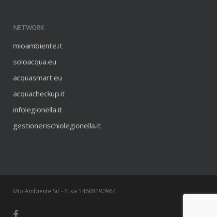
NETWORK
mioambiente.it
soloacqua.eu
acquasmart.eu
acquacheckup.it
infolegionella.it
gestionerischiolegionella.it
Mio Ambiente Srl - P.iva 14608190964
facebook