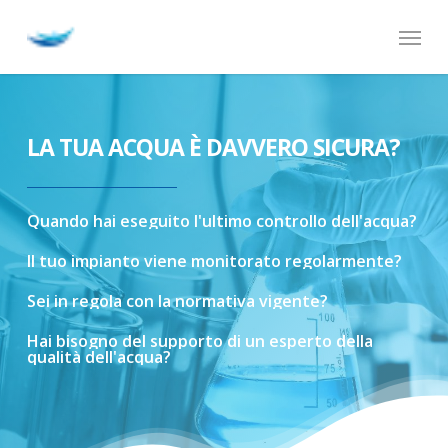
Skip
Menu
to
main
content
LA TUA ACQUA È DAVVERO SICURA?
Quando
hai
eseguito
l'ultimo
controllo
dell'acqua?
Il
tuo
impianto
viene
monitorato
regolarmente?
Sei
in
regola
con
la
normativa
vigente?
Hai
bisogno
del
supporto
di
un
esperto
della
qualità
dell'acqua?