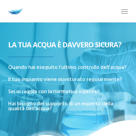
Skip
Menu
to
main
content
LA TUA ACQUA È DAVVERO SICURA?
Quando
hai
eseguito
l'ultimo
controllo
dell'acqua?
Il
tuo
impianto
viene
monitorato
regolarmente?
Sei
in
regola
con
la
normativa
vigente?
Hai
bisogno
del
supporto
di
un
esperto
della
qualità
dell'acqua?