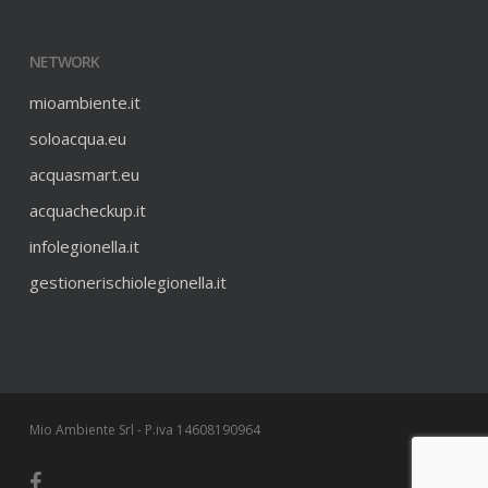
NETWORK
mioambiente.it
soloacqua.eu
acquasmart.eu
acquacheckup.it
infolegionella.it
gestionerischiolegionella.it
Mio Ambiente Srl - P.iva 14608190964
facebook