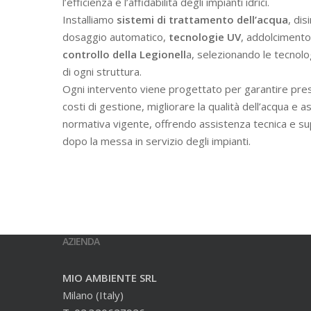
l’efficienza e l’affidabilità degli impianti idrici.
Installiamo
sistemi di trattamento dell’acqua
, dis
dosaggio automatico,
tecnologie UV
, addolcimento 
controllo della Legionell
a, selezionando le tecnolo
di ogni struttura.
Ogni intervento viene progettato per garantire prest
costi di gestione, migliorare la qualità dell’acqua e a
normativa vigente, offrendo assistenza tecnica e s
dopo la messa in servizio degli impianti.
AZIENDA
MIO AMBIENTE SRL
Milano (Italy)