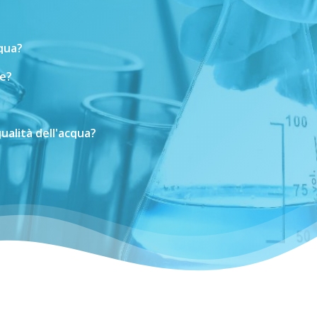
cqua?
e?
ualità
dell'acqua?