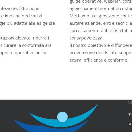
guide operative, webinar, cors
infezione, filtrazione,
aggiornamenti normativi costan
e impianti dedicati al
Mettiamo a disposizione contenu
gie più adatte alle esigenze
aiutare aziende, enti e tecnici
correttamente dati e risultati an
azioni elevate, ridurre i
consapevolezza.
ssicurare la conformità alla
Il nostro obiettivo è diffondere
upporto operativo anche
prevenzione dei rischi e suppo
sicura, efficiente e conforme.
N
m
s