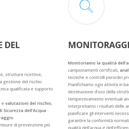
E DEL
MONITORAGGI
Monitoriamo la qualità dell’
campionamenti certificati,
anal
e, strutture ricettive,
tecniche e controlli periodici 
a gestione del rischio
Pianifichiamo ogni attività in ba
ecnica qualificata e supporto
destinazione d’uso della struttur
tempestivamente eventuali an
i e
valutazioni del rischio
,
Interpretiamo i risultati delle 
di Sicurezza dell’Acqua
pianificare gli interventi nece
oraggio
.
garantire la conformità normati
e misure di prevenzione più
qualità dell’acqua e dell’efficie