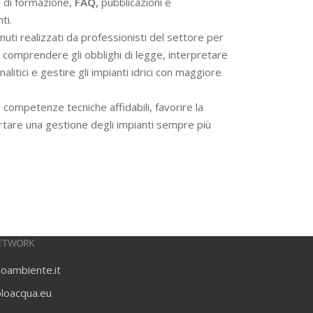
i di formazione,
FAQ,
pubblicazioni e
ti.
ti realizzati da professionisti del settore per
 a comprendere gli obblighi di legge, interpretare
alitici e gestire gli impianti idrici con maggiore
 competenze tecniche affidabili, favorire la
rtare una gestione degli impianti sempre più
ETWORK
ioambiente.it
oloacqua.eu