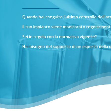
Quando
hai
eseguito
l'ultimo
controllo
dell'a
Il
tuo
impianto
viene
monitorato
regolarment
Sei
in
regola
con
la
normativa
vigente?
Hai
bisogno
del
supporto
di
un
esperto
della
q