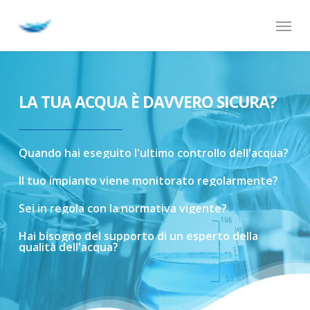
Skip
Menu
to
main
content
LA TUA ACQUA È DAVVERO SICURA?
Quando
hai
eseguito
l'ultimo
controllo
dell'acqua?
Il
tuo
impianto
viene
monitorato
regolarmente?
Sei
in
regola
con
la
normativa
vigente?
Hai
bisogno
del
supporto
di
un
esperto
della
qualità
dell'acqua?