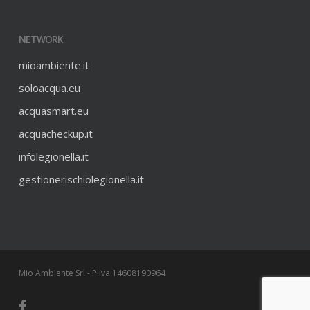
NETWORK
mioambiente.it
soloacqua.eu
acquasmart.eu
acquacheckup.it
infolegionella.it
gestionerischiolegionella.it
Mio Ambiente Srl - P.iva 14608190964
facebook