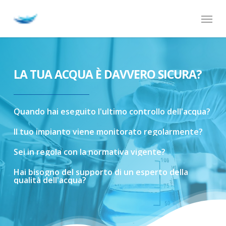
Skip
Menu
to
main
content
LA TUA ACQUA È DAVVERO SICURA?
Quando
hai
eseguito
l'ultimo
controllo
dell'acqua?
Il
tuo
impianto
viene
monitorato
regolarmente?
Sei
in
regola
con
la
normativa
vigente?
Hai
bisogno
del
supporto
di
un
esperto
della
qualità
dell'acqua?