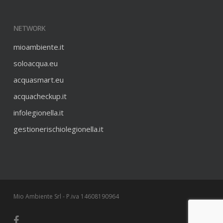
NETWORK
mioambiente.it
soloacqua.eu
acquasmart.eu
acquacheckup.it
infolegionella.it
gestionerischiolegionella.it
Mio Ambiente Srl - P.iva 14608190964
facebook