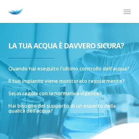
Skip
Menu
to
main
content
LA TUA ACQUA È DAVVERO SICURA?
Quando
hai
eseguito
l'ultimo
controllo
dell'acqua?
Il
tuo
impianto
viene
monitorato
regolarmente?
Sei
in
regola
con
la
normativa
vigente?
Hai
bisogno
del
supporto
di
un
esperto
della
qualità
dell'acqua?