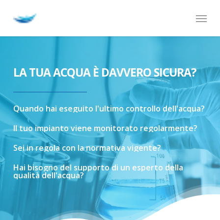
Skip
Menu
to
main
content
LA TUA ACQUA È DAVVERO SICURA?
Quando
hai
eseguito
l'ultimo
controllo
dell'acqua?
Il
tuo
impianto
viene
monitorato
regolarmente?
Sei
in
regola
con
la
normativa
vigente?
Hai
bisogno
del
supporto
di
un
esperto
della
qualità
dell'acqua?