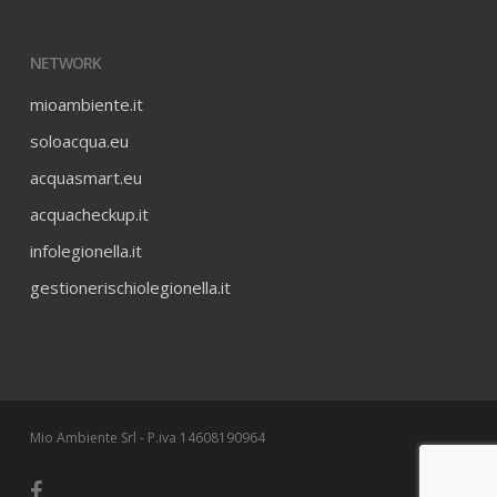
NETWORK
mioambiente.it
soloacqua.eu
acquasmart.eu
acquacheckup.it
infolegionella.it
gestionerischiolegionella.it
Mio Ambiente Srl - P.iva 14608190964
facebook