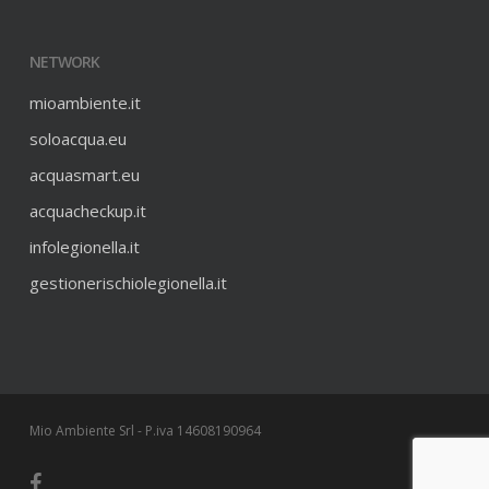
NETWORK
mioambiente.it
soloacqua.eu
acquasmart.eu
acquacheckup.it
infolegionella.it
gestionerischiolegionella.it
Mio Ambiente Srl - P.iva 14608190964
facebook