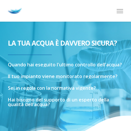
Skip
Menu
to
main
content
LA TUA ACQUA È DAVVERO SICURA?
Quando
hai
eseguito
l'ultimo
controllo
dell'acqua?
Il
tuo
impianto
viene
monitorato
regolarmente?
Sei
in
regola
con
la
normativa
vigente?
Hai
bisogno
del
supporto
di
un
esperto
della
qualità
dell'acqua?