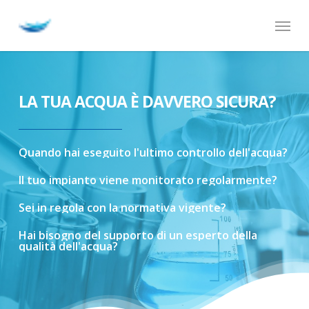
Skip
Menu
to
main
content
LA TUA ACQUA È DAVVERO SICURA?
Quando
hai
eseguito
l'ultimo
controllo
dell'acqua?
Il
tuo
impianto
viene
monitorato
regolarmente?
Sei
in
regola
con
la
normativa
vigente?
Hai
bisogno
del
supporto
di
un
esperto
della
qualità
dell'acqua?