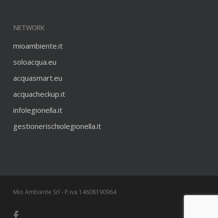
NETWORK
mioambiente.it
soloacqua.eu
acquasmart.eu
acquacheckup.it
infolegionella.it
gestionerischiolegionella.it
Mio Ambiente Srl - P.iva 14608190964
facebook