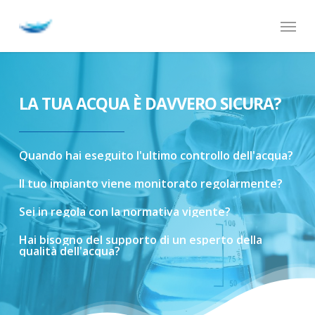
Skip
Menu
to
main
content
LA TUA ACQUA È DAVVERO SICURA?
Quando
hai
eseguito
l'ultimo
controllo
dell'acqua?
Il
tuo
impianto
viene
monitorato
regolarmente?
Sei
in
regola
con
la
normativa
vigente?
Hai
bisogno
del
supporto
di
un
esperto
della
qualità
dell'acqua?