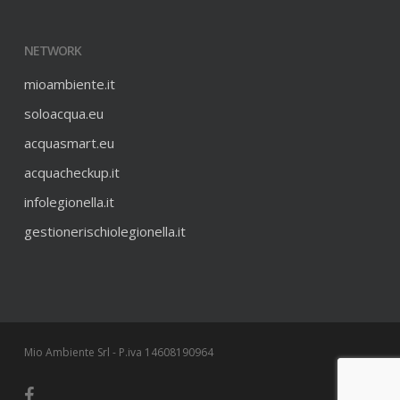
NETWORK
mioambiente.it
soloacqua.eu
acquasmart.eu
acquacheckup.it
infolegionella.it
gestionerischiolegionella.it
Mio Ambiente Srl - P.iva 14608190964
facebook