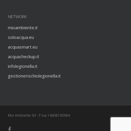
NETWORK
mioambiente.it
soloacqua.eu
acquasmart.eu
acquacheckup.it
infolegionella.it
gestionerischiolegionella.it
Mio Ambiente Srl - P.iva 14608190964
facebook