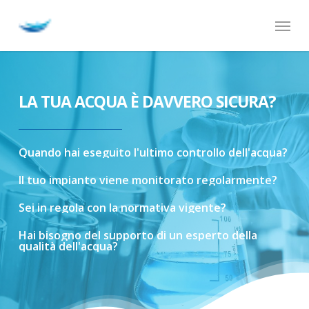
Skip
Menu
to
main
content
LA TUA ACQUA È DAVVERO SICURA?
Quando
hai
eseguito
l'ultimo
controllo
dell'acqua?
Il
tuo
impianto
viene
monitorato
regolarmente?
Sei
in
regola
con
la
normativa
vigente?
Hai
bisogno
del
supporto
di
un
esperto
della
qualità
dell'acqua?