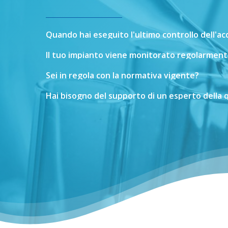
Quando
hai
eseguito
l'ultimo
controllo
dell'a
Il
tuo
impianto
viene
monitorato
regolarment
Sei
in
regola
con
la
normativa
vigente?
Hai
bisogno
del
supporto
di
un
esperto
della
q