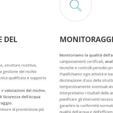
E DEL
MONITORAGGI
Monitoriamo la qualità dell’
campionamenti certificati,
anal
e, strutture ricettive,
tecniche e controlli periodici 
a gestione del rischio
Pianifichiamo ogni attività in ba
ecnica qualificata e supporto
destinazione d’uso della struttur
tempestivamente eventuali an
i e
valutazioni del rischio
,
Interpretiamo i risultati delle 
di Sicurezza dell’Acqua
pianificare gli interventi nece
oraggio
.
garantire la conformità normati
e misure di prevenzione più
qualità dell’acqua e dell’efficie