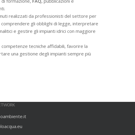
i di formazione,
FAQ,
pubblicazioni e
ti.
ti realizzati da professionisti del settore per
 a comprendere gli obblighi di legge, interpretare
alitici e gestire gli impianti idrici con maggiore
 competenze tecniche affidabili, favorire la
rtare una gestione degli impianti sempre più
ETWORK
ioambiente.it
oloacqua.eu