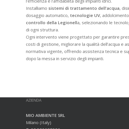
l’efficienza e l’affidabilità degli impianti idrici.
Installiamo
sistemi di trattamento dell’acqua
, dis
dosaggio automatico,
tecnologie UV
, addolcimento 
controllo della Legionell
a, selezionando le tecnolo
di ogni struttura.
Ogni intervento viene progettato per garantire prest
costi di gestione, migliorare la qualità dell’acqua e a
normativa vigente, offrendo assistenza tecnica e s
dopo la messa in servizio degli impianti.
AZIENDA
MIO AMBIENTE SRL
Milano (Italy)