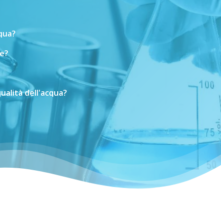
cqua?
e?
ualità
dell'acqua?