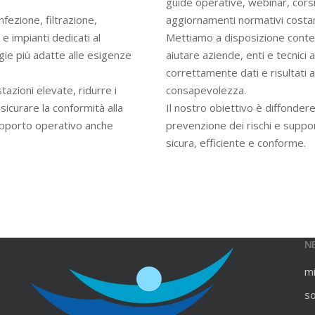
guide operative, webinar, cors
infezione, filtrazione,
aggiornamenti normativi costan
e impianti dedicati al
Mettiamo a disposizione contenu
gie più adatte alle esigenze
aiutare aziende, enti e tecnici
correttamente dati e risultati an
azioni elevate, ridurre i
consapevolezza.
ssicurare la conformità alla
Il nostro obiettivo è diffondere
upporto operativo anche
prevenzione dei rischi e suppo
sicura, efficiente e conforme.
N
m
s