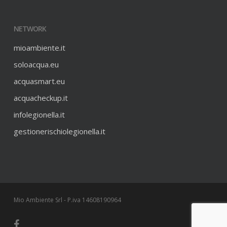
NETWORK
mioambiente.it
soloacqua.eu
acquasmart.eu
acquacheckup.it
infolegionella.it
gestionerischiolegionella.it
Mio Ambiente Srl - P.iva 14608190964
facebook