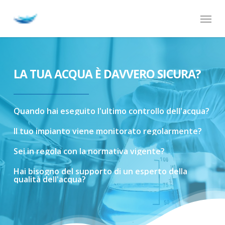
Skip
Menu
to
main
content
LA TUA ACQUA È DAVVERO SICURA?
Quando
hai
eseguito
l'ultimo
controllo
dell'acqua?
Il
tuo
impianto
viene
monitorato
regolarmente?
Sei
in
regola
con
la
normativa
vigente?
Hai
bisogno
del
supporto
di
un
esperto
della
qualità
dell'acqua?