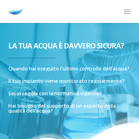
Skip
Menu
to
main
content
LA TUA ACQUA È DAVVERO SICURA?
Quando
hai
eseguito
l'ultimo
controllo
dell'acqua?
Il
tuo
impianto
viene
monitorato
regolarmente?
Sei
in
regola
con
la
normativa
vigente?
Hai
bisogno
del
supporto
di
un
esperto
della
qualità
dell'acqua?