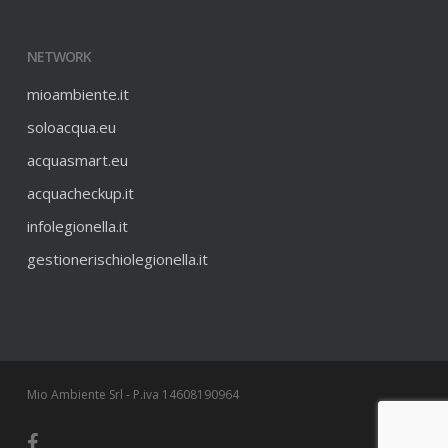
NETWORK
mioambiente.it
soloacqua.eu
acquasmart.eu
acquacheckup.it
infolegionella.it
gestionerischiolegionella.it
Mio Ambiente Srl - P.iva 14608190964
facebook