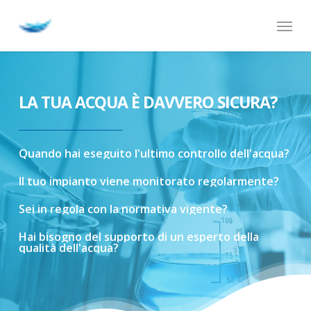
Skip
Menu
to
main
content
LA TUA ACQUA È DAVVERO SICURA?
Quando
hai
eseguito
l'ultimo
controllo
dell'acqua?
Il
tuo
impianto
viene
monitorato
regolarmente?
Sei
in
regola
con
la
normativa
vigente?
Hai
bisogno
del
supporto
di
un
esperto
della
qualità
dell'acqua?