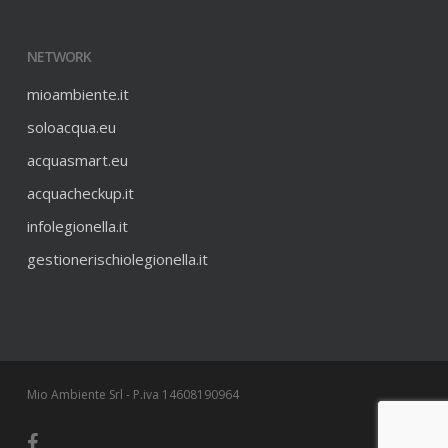
NETWORK
mioambiente.it
soloacqua.eu
acquasmart.eu
acquacheckup.it
infolegionella.it
gestionerischiolegionella.it
Mio Ambiente Srl - P.iva 14608190964
facebook