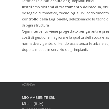
l’efficienza e l’affidabilità degli impianti idrici.
Installiamo
sistemi di trattamento dell’acqua
, dis
dosaggio automatico,
tecnologie UV
, addolcimento 
controllo della Legionell
a, selezionando le tecnolo
di ogni struttura.
Ogni intervento viene progettato per garantire prest
costi di gestione, migliorare la qualità dell’acqua e a
normativa vigente, offrendo assistenza tecnica e s
dopo la messa in servizio degli impianti.
AZIENDA
MIO AMBIENTE SRL
Milano (Italy)