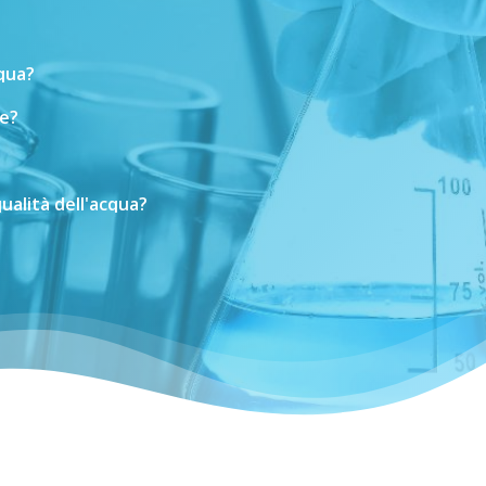
cqua?
e?
ualità
dell'acqua?