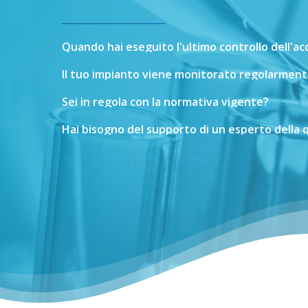
Quando
hai
eseguito
l'ultimo
controllo
dell'a
Il
tuo
impianto
viene
monitorato
regolarment
Sei
in
regola
con
la
normativa
vigente?
Hai
bisogno
del
supporto
di
un
esperto
della
q