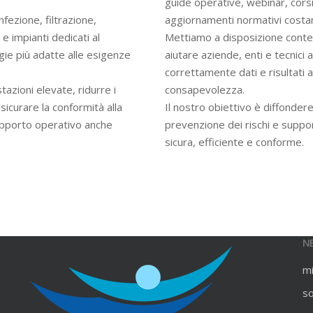
guide operative, webinar, cors
infezione, filtrazione,
aggiornamenti normativi costan
e impianti dedicati al
Mettiamo a disposizione contenu
gie più adatte alle esigenze
aiutare aziende, enti e tecnici
correttamente dati e risultati an
azioni elevate, ridurre i
consapevolezza.
ssicurare la conformità alla
Il nostro obiettivo è diffondere
upporto operativo anche
prevenzione dei rischi e suppo
sicura, efficiente e conforme.
N
m
s