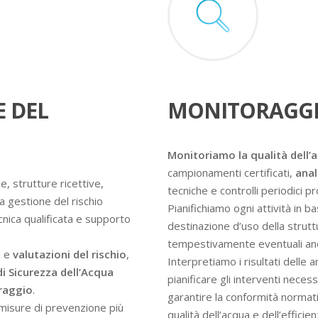
E DEL
MONITORAGGI
Monitoriamo la qualità dell’
campionamenti certificati,
anal
e, strutture ricettive,
tecniche e controlli periodici 
a gestione del rischio
Pianifichiamo ogni attività in ba
ecnica qualificata e supporto
destinazione d’uso della struttur
tempestivamente eventuali an
i e
valutazioni del rischio
,
Interpretiamo i risultati delle 
di Sicurezza dell’Acqua
pianificare gli interventi nece
oraggio
.
garantire la conformità normati
e misure di prevenzione più
qualità dell’acqua e dell’efficie