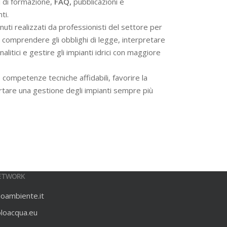
i di formazione,
FAQ,
pubblicazioni e
ti.
ti realizzati da professionisti del settore per
 a comprendere gli obblighi di legge, interpretare
alitici e gestire gli impianti idrici con maggiore
 competenze tecniche affidabili, favorire la
rtare una gestione degli impianti sempre più
ETWORK
ioambiente.it
oloacqua.eu