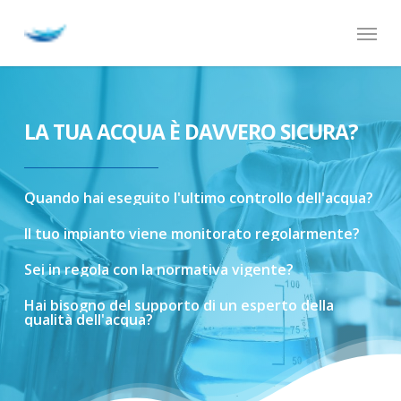
Skip
Menu
to
main
content
LA TUA ACQUA È DAVVERO SICURA?
Quando
hai
eseguito
l'ultimo
controllo
dell'acqua?
Il
tuo
impianto
viene
monitorato
regolarmente?
Sei
in
regola
con
la
normativa
vigente?
Hai
bisogno
del
supporto
di
un
esperto
della
qualità
dell'acqua?