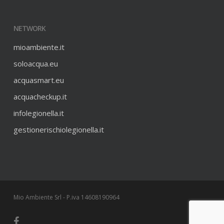
NETWORK
mioambiente.it
soloacqua.eu
acquasmart.eu
acquacheckup.it
infolegionella.it
gestionerischiolegionella.it
Mio Ambiente Srl - P.iva 14608190964
facebook