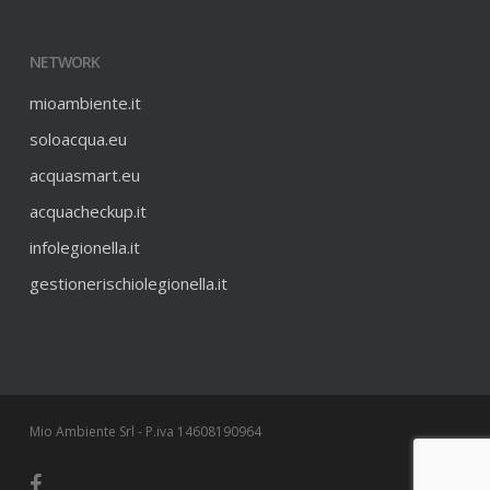
NETWORK
mioambiente.it
soloacqua.eu
acquasmart.eu
acquacheckup.it
infolegionella.it
gestionerischiolegionella.it
Mio Ambiente Srl - P.iva 14608190964
facebook