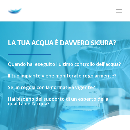
Skip
Menu
to
main
content
LA TUA ACQUA È DAVVERO SICURA?
Quando
hai
eseguito
l'ultimo
controllo
dell'acqua?
Il
tuo
impianto
viene
monitorato
regolarmente?
Sei
in
regola
con
la
normativa
vigente?
Hai
bisogno
del
supporto
di
un
esperto
della
qualità
dell'acqua?