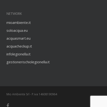
NETWORK
mioambiente.it
soloacqua.eu
acquasmart.eu
acquacheckup.it
infolegionella.it
gestionerischiolegionella.it
Mio Ambiente Srl - P.iva 14608190964
facebook