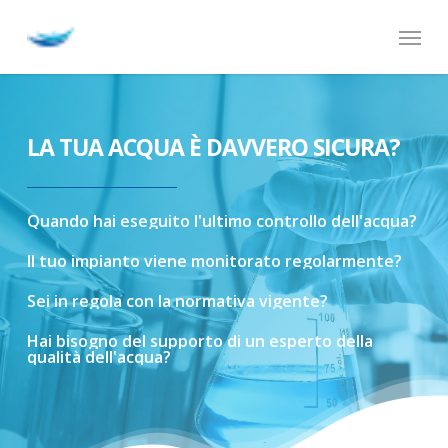
Skip
Menu
to
main
content
LA TUA ACQUA È DAVVERO SICURA?
Quando
hai
eseguito
l'ultimo
controllo
dell'acqua?
Il
tuo
impianto
viene
monitorato
regolarmente?
Sei
in
regola
con
la
normativa
vigente?
Hai
bisogno
del
supporto
di
un
esperto
della
qualità
dell'acqua?