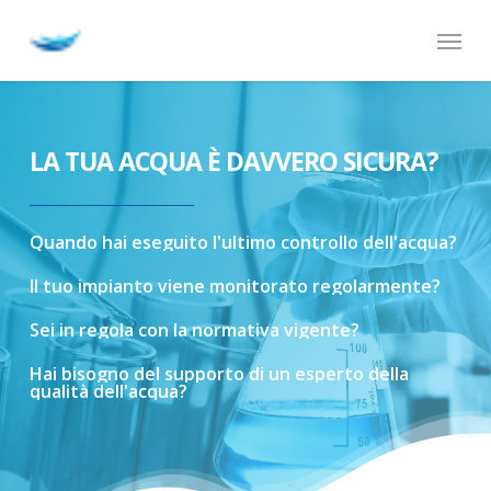
Skip
Menu
to
main
content
LA TUA ACQUA È DAVVERO SICURA?
Quando
hai
eseguito
l'ultimo
controllo
dell'acqua?
Il
tuo
impianto
viene
monitorato
regolarmente?
Sei
in
regola
con
la
normativa
vigente?
Hai
bisogno
del
supporto
di
un
esperto
della
qualità
dell'acqua?