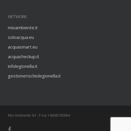
NETWORK
mioambiente.it
soloacqua.eu
acquasmart.eu
acquacheckup.it
infolegionella.it
gestionerischiolegionella.it
Mio Ambiente Srl - P.iva 14608190964
facebook