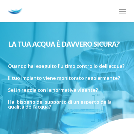
Skip
Menu
to
main
content
LA TUA ACQUA È DAVVERO SICURA?
Quando
hai
eseguito
l'ultimo
controllo
dell'acqua?
Il
tuo
impianto
viene
monitorato
regolarmente?
Sei
in
regola
con
la
normativa
vigente?
Hai
bisogno
del
supporto
di
un
esperto
della
qualità
dell'acqua?