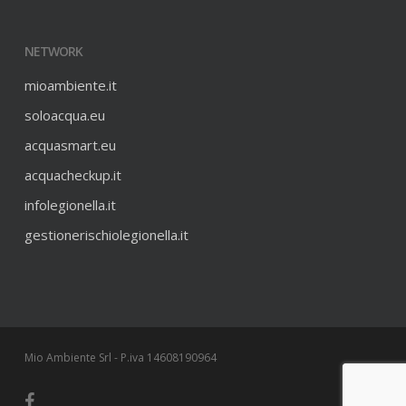
NETWORK
mioambiente.it
soloacqua.eu
acquasmart.eu
acquacheckup.it
infolegionella.it
gestionerischiolegionella.it
Mio Ambiente Srl - P.iva 14608190964
facebook