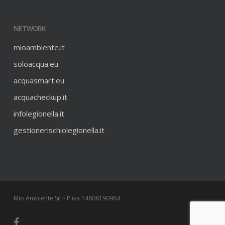
NETWORK
mioambiente.it
soloacqua.eu
acquasmart.eu
acquacheckup.it
infolegionella.it
gestionerischiolegionella.it
Mio Ambiente Srl - P.iva 14608190964
facebook