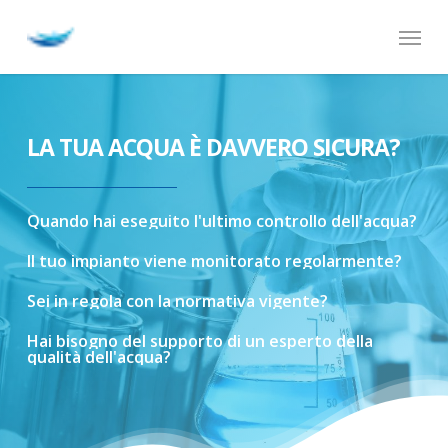
Skip
Menu
to
main
content
LA TUA ACQUA È DAVVERO SICURA?
Quando
hai
eseguito
l'ultimo
controllo
dell'acqua?
Il
tuo
impianto
viene
monitorato
regolarmente?
Sei
in
regola
con
la
normativa
vigente?
Hai
bisogno
del
supporto
di
un
esperto
della
qualità
dell'acqua?