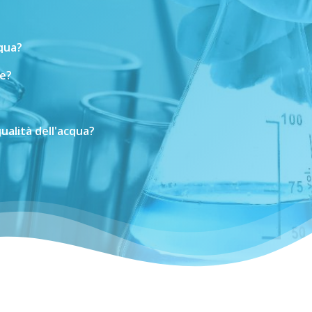
cqua?
e?
ualità
dell'acqua?