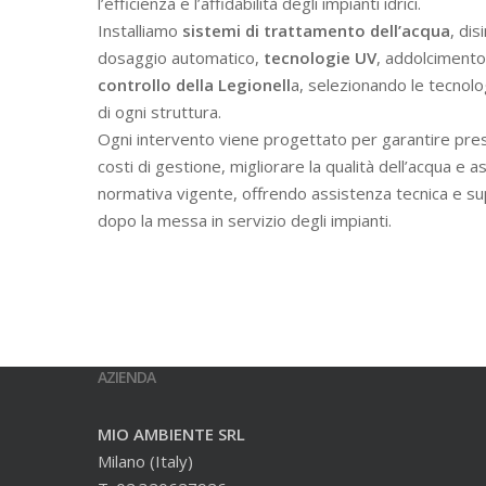
l’efficienza e l’affidabilità degli impianti idrici.
Installiamo
sistemi di trattamento dell’acqua
, dis
dosaggio automatico,
tecnologie UV
, addolcimento 
controllo della Legionell
a, selezionando le tecnolo
di ogni struttura.
Ogni intervento viene progettato per garantire prest
costi di gestione, migliorare la qualità dell’acqua e a
normativa vigente, offrendo assistenza tecnica e s
dopo la messa in servizio degli impianti.
AZIENDA
MIO AMBIENTE SRL
Milano (Italy)