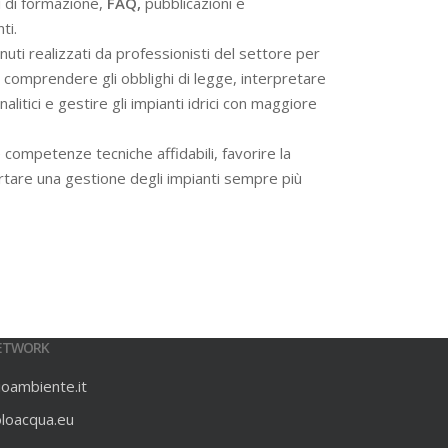
i di formazione,
FAQ,
pubblicazioni e
ti.
ti realizzati da professionisti del settore per
 a comprendere gli obblighi di legge, interpretare
alitici e gestire gli impianti idrici con maggiore
 competenze tecniche affidabili, favorire la
rtare una gestione degli impianti sempre più
ETWORK
ioambiente.it
oloacqua.eu