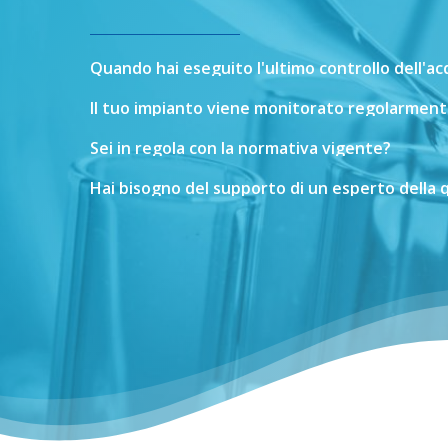
Quando
hai
eseguito
l'ultimo
controllo
dell'a
Il
tuo
impianto
viene
monitorato
regolarment
Sei
in
regola
con
la
normativa
vigente?
Hai
bisogno
del
supporto
di
un
esperto
della
q