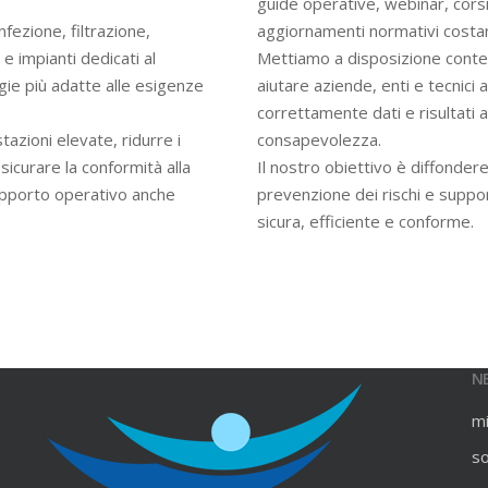
guide operative, webinar, cors
infezione, filtrazione,
aggiornamenti normativi costan
e impianti dedicati al
Mettiamo a disposizione contenu
gie più adatte alle esigenze
aiutare aziende, enti e tecnici
correttamente dati e risultati an
azioni elevate, ridurre i
consapevolezza.
ssicurare la conformità alla
Il nostro obiettivo è diffondere
upporto operativo anche
prevenzione dei rischi e suppo
sicura, efficiente e conforme.
N
m
s