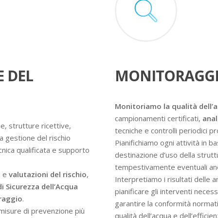
E DEL
MONITORAGGI
Monitoriamo la qualità dell’
campionamenti certificati,
anal
e, strutture ricettive,
tecniche e controlli periodici 
a gestione del rischio
Pianifichiamo ogni attività in ba
ecnica qualificata e supporto
destinazione d’uso della struttur
tempestivamente eventuali an
i e
valutazioni del rischio
,
Interpretiamo i risultati delle 
di Sicurezza dell’Acqua
pianificare gli interventi nece
oraggio
.
garantire la conformità normati
e misure di prevenzione più
qualità dell’acqua e dell’efficie