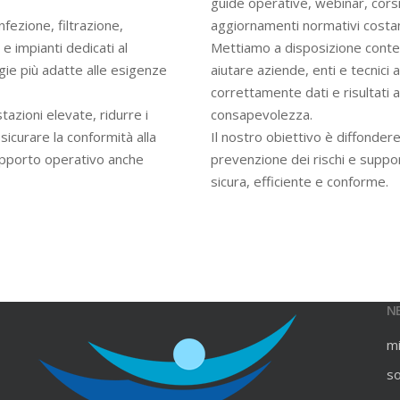
guide operative, webinar, cors
infezione, filtrazione,
aggiornamenti normativi costan
e impianti dedicati al
Mettiamo a disposizione contenu
gie più adatte alle esigenze
aiutare aziende, enti e tecnici
correttamente dati e risultati an
azioni elevate, ridurre i
consapevolezza.
ssicurare la conformità alla
Il nostro obiettivo è diffondere
upporto operativo anche
prevenzione dei rischi e suppo
sicura, efficiente e conforme.
N
m
s