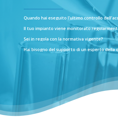
Quando
hai
eseguito
l'ultimo
controllo
dell'a
Il
tuo
impianto
viene
monitorato
regolarment
Sei
in
regola
con
la
normativa
vigente?
Hai
bisogno
del
supporto
di
un
esperto
della
q