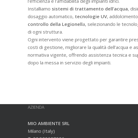
l’efficienza e l’affidabilità degli impianti idrici.
Installiamo
sistemi di trattamento dell’acqua
, dis
dosaggio automatico,
tecnologie UV
, addolcimento 
controllo della Legionell
a, selezionando le tecnolo
di ogni struttura.
Ogni intervento viene progettato per garantire prest
costi di gestione, migliorare la qualità dell’acqua e a
normativa vigente, offrendo assistenza tecnica e s
dopo la messa in servizio degli impianti.
AZIENDA
MIO AMBIENTE SRL
Milano (Italy)