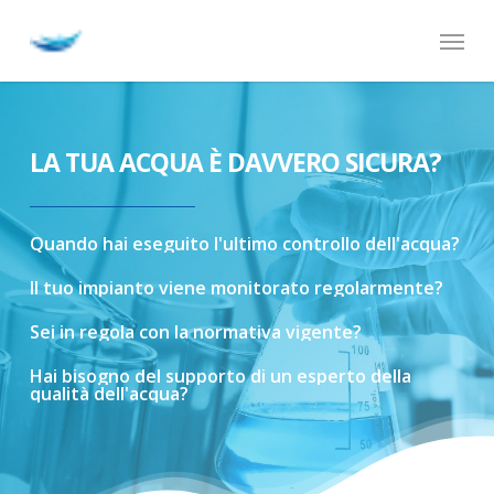
Skip
Menu
to
main
content
LA TUA ACQUA È DAVVERO SICURA?
Quando
hai
eseguito
l'ultimo
controllo
dell'acqua?
Il
tuo
impianto
viene
monitorato
regolarmente?
Sei
in
regola
con
la
normativa
vigente?
Hai
bisogno
del
supporto
di
un
esperto
della
qualità
dell'acqua?