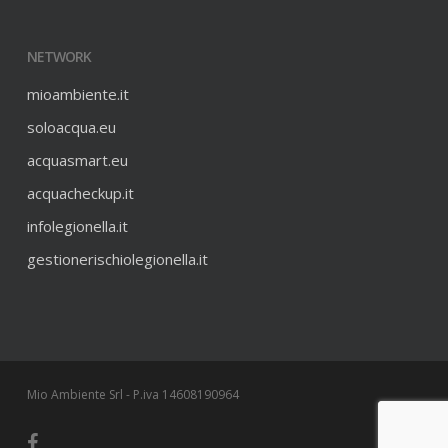
NETWORK
mioambiente.it
soloacqua.eu
acquasmart.eu
acquacheckup.it
infolegionella.it
gestionerischiolegionella.it
Mio Ambiente Srl - P.iva 14608190964
facebook