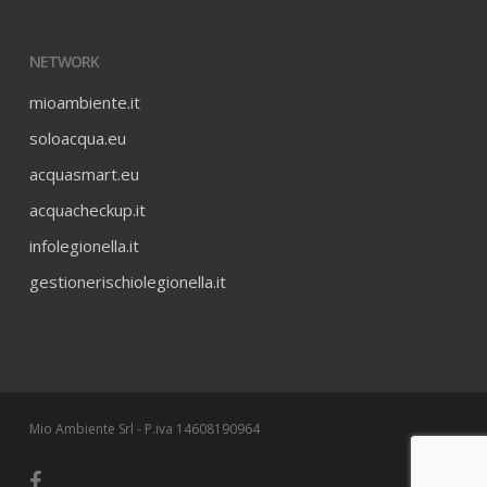
NETWORK
mioambiente.it
soloacqua.eu
acquasmart.eu
acquacheckup.it
infolegionella.it
gestionerischiolegionella.it
Mio Ambiente Srl - P.iva 14608190964
facebook