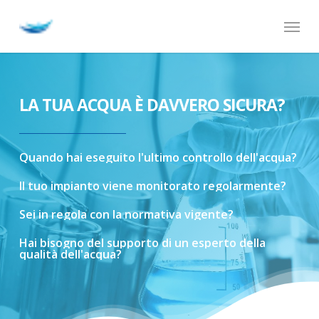
Skip
Menu
to
main
content
LA TUA ACQUA È DAVVERO SICURA?
Quando
hai
eseguito
l'ultimo
controllo
dell'acqua?
Il
tuo
impianto
viene
monitorato
regolarmente?
Sei
in
regola
con
la
normativa
vigente?
Hai
bisogno
del
supporto
di
un
esperto
della
qualità
dell'acqua?