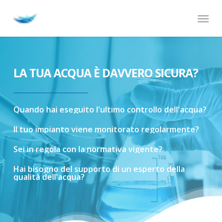
Skip
Menu
to
main
content
LA TUA ACQUA È DAVVERO SICURA?
Quando
hai
eseguito
l'ultimo
controllo
dell'acqua?
Il
tuo
impianto
viene
monitorato
regolarmente?
Sei
in
regola
con
la
normativa
vigente?
Hai
bisogno
del
supporto
di
un
esperto
della
qualità
dell'acqua?