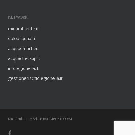
NETWORK
mioambiente.it
soloacqua.eu
acquasmart.eu
acquacheckup.it
infolegionella.it
gestionerischiolegionella.it
Mio Ambiente Srl - P.iva 14608190964
facebook