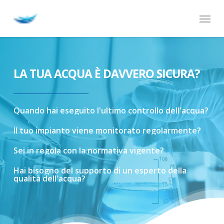
Skip
Menu
to
main
content
LA TUA ACQUA È DAVVERO SICURA?
Quando
hai
eseguito
l'ultimo
controllo
dell'acqua?
Il
tuo
impianto
viene
monitorato
regolarmente?
Sei
in
regola
con
la
normativa
vigente?
Hai
bisogno
del
supporto
di
un
esperto
della
qualità
dell'acqua?