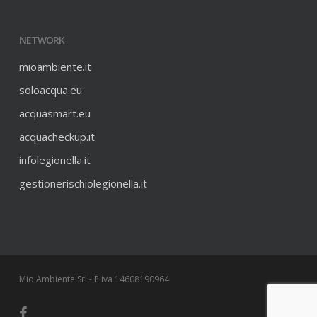
NETWORK
mioambiente.it
soloacqua.eu
acquasmart.eu
acquacheckup.it
infolegionella.it
gestionerischiolegionella.it
Mio Ambiente Srl - P.iva 14608190964
facebook