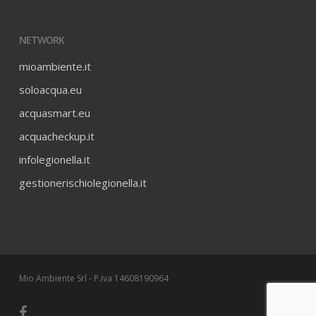
NETWORK
mioambiente.it
soloacqua.eu
acquasmart.eu
acquacheckup.it
infolegionella.it
gestionerischiolegionella.it
Mio Ambiente Srl - P.iva 14608190964
facebook