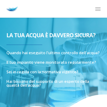
Skip
Menu
to
main
content
LA TUA ACQUA È DAVVERO SICURA?
Quando
hai
eseguito
l'ultimo
controllo
dell'acqua?
Il
tuo
impianto
viene
monitorato
regolarmente?
Sei
in
regola
con
la
normativa
vigente?
Hai
bisogno
del
supporto
di
un
esperto
della
qualità
dell'acqua?