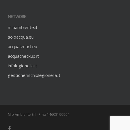
NETWORK
mioambiente.it
soloacqua.eu
acquasmart.eu
acquacheckup.it
infolegionella.it
gestionerischiolegionella.it
Mio Ambiente Srl - P.iva 14608190964
facebook