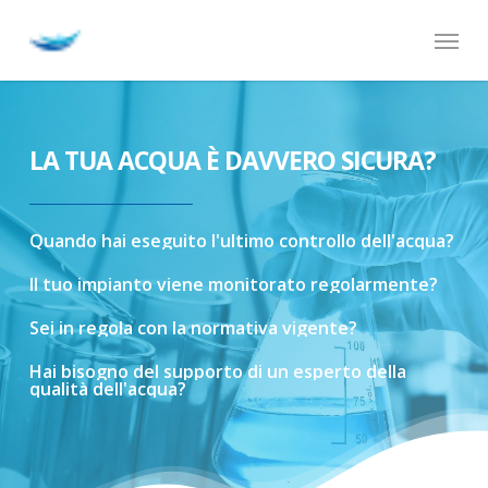
Skip
Menu
to
main
content
LA TUA ACQUA È DAVVERO SICURA?
Quando
hai
eseguito
l'ultimo
controllo
dell'acqua?
Il
tuo
impianto
viene
monitorato
regolarmente?
Sei
in
regola
con
la
normativa
vigente?
Hai
bisogno
del
supporto
di
un
esperto
della
qualità
dell'acqua?