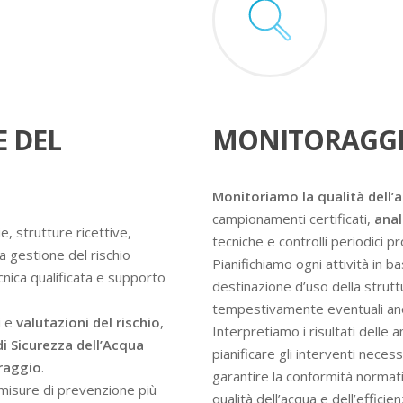
E DEL
MONITORAGGI
Monitoriamo la qualità dell’
campionamenti certificati,
anal
e, strutture ricettive,
tecniche e controlli periodici 
a gestione del rischio
Pianifichiamo ogni attività in ba
ecnica qualificata e supporto
destinazione d’uso della struttur
tempestivamente eventuali an
i e
valutazioni del rischio
,
Interpretiamo i risultati delle 
di Sicurezza dell’Acqua
pianificare gli interventi nece
oraggio
.
garantire la conformità normati
e misure di prevenzione più
qualità dell’acqua e dell’efficie