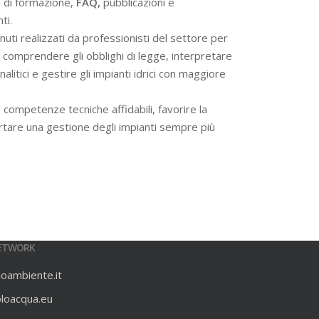
i di formazione,
FAQ,
pubblicazioni e
ti.
ti realizzati da professionisti del settore per
 a comprendere gli obblighi di legge, interpretare
alitici e gestire gli impianti idrici con maggiore
 competenze tecniche affidabili, favorire la
rtare una gestione degli impianti sempre più
ETWORK
ioambiente.it
oloacqua.eu