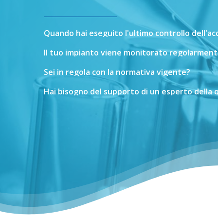
Quando
hai
eseguito
l'ultimo
controllo
dell'a
Il
tuo
impianto
viene
monitorato
regolarment
Sei
in
regola
con
la
normativa
vigente?
Hai
bisogno
del
supporto
di
un
esperto
della
q