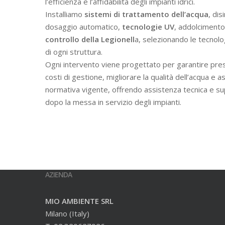
l’efficienza e l’affidabilità degli impianti idrici.
Installiamo
sistemi di trattamento dell’acqua
, dis
dosaggio automatico,
tecnologie UV
, addolcimento 
controllo della Legionell
a, selezionando le tecnolo
di ogni struttura.
Ogni intervento viene progettato per garantire prest
costi di gestione, migliorare la qualità dell’acqua e a
normativa vigente, offrendo assistenza tecnica e s
dopo la messa in servizio degli impianti.
AZIENDA
MIO AMBIENTE SRL
Milano (Italy)