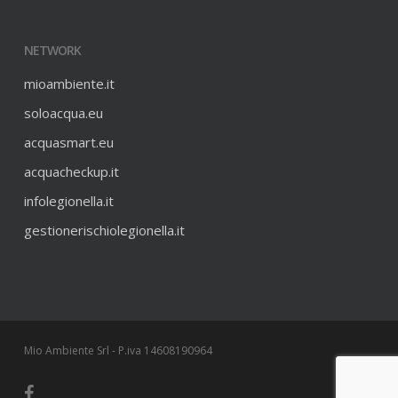
NETWORK
mioambiente.it
soloacqua.eu
acquasmart.eu
acquacheckup.it
infolegionella.it
gestionerischiolegionella.it
Mio Ambiente Srl - P.iva 14608190964
facebook