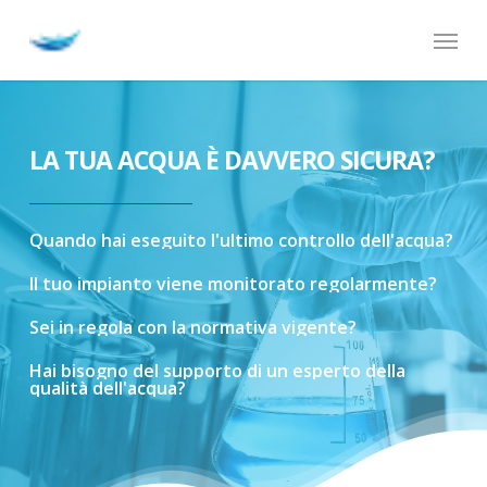
Skip
Menu
to
main
content
LA TUA ACQUA È DAVVERO SICURA?
Quando
hai
eseguito
l'ultimo
controllo
dell'acqua?
Il
tuo
impianto
viene
monitorato
regolarmente?
Sei
in
regola
con
la
normativa
vigente?
Hai
bisogno
del
supporto
di
un
esperto
della
qualità
dell'acqua?