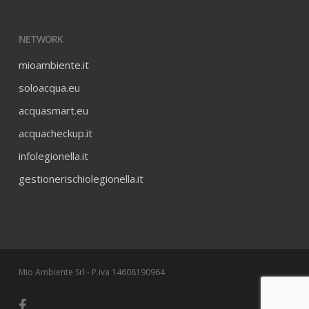
NETWORK
mioambiente.it
soloacqua.eu
acquasmart.eu
acquacheckup.it
infolegionella.it
gestionerischiolegionella.it
Mio Ambiente Srl - P.iva 14608190964
facebook