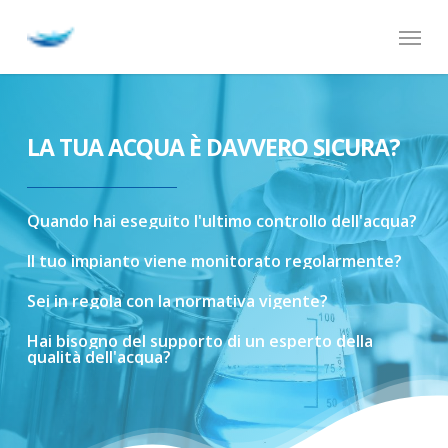
Skip
Menu
to
main
content
LA TUA ACQUA È DAVVERO SICURA?
Quando
hai
eseguito
l'ultimo
controllo
dell'acqua?
Il
tuo
impianto
viene
monitorato
regolarmente?
Sei
in
regola
con
la
normativa
vigente?
Hai
bisogno
del
supporto
di
un
esperto
della
qualità
dell'acqua?