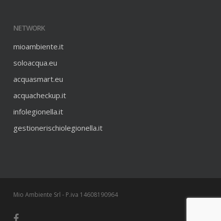
NETWORK
mioambiente.it
soloacqua.eu
acquasmart.eu
acquacheckup.it
infolegionella.it
gestionerischiolegionella.it
Mio Ambiente Srl - P.iva 14608190964
facebook