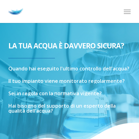
Skip
Menu
to
main
content
LA TUA ACQUA È DAVVERO SICURA?
Quando
hai
eseguito
l'ultimo
controllo
dell'acqua?
Il
tuo
impianto
viene
monitorato
regolarmente?
Sei
in
regola
con
la
normativa
vigente?
Hai
bisogno
del
supporto
di
un
esperto
della
qualità
dell'acqua?