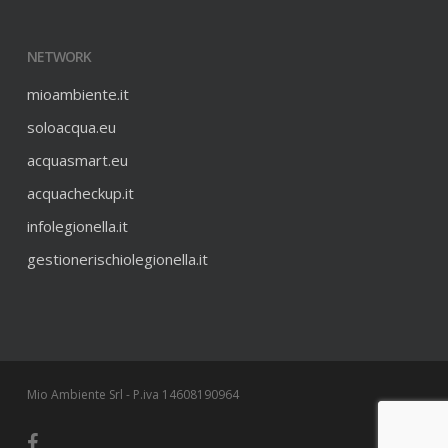
NETWORK
mioambiente.it
soloacqua.eu
acquasmart.eu
acquacheckup.it
infolegionella.it
gestionerischiolegionella.it
Mio Ambiente Srl - P.iva 14608190964
facebook