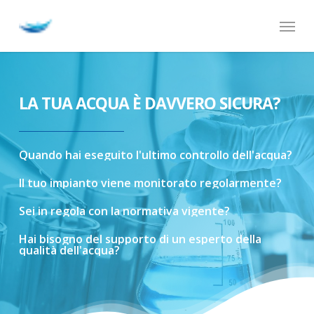
Skip
Menu
to
main
content
LA TUA ACQUA È DAVVERO SICURA?
Quando
hai
eseguito
l'ultimo
controllo
dell'acqua?
Il
tuo
impianto
viene
monitorato
regolarmente?
Sei
in
regola
con
la
normativa
vigente?
Hai
bisogno
del
supporto
di
un
esperto
della
qualità
dell'acqua?