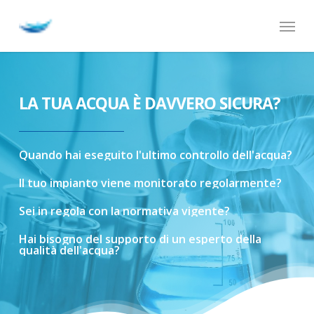
Skip
Menu
to
main
content
LA TUA ACQUA È DAVVERO SICURA?
Quando
hai
eseguito
l'ultimo
controllo
dell'acqua?
Il
tuo
impianto
viene
monitorato
regolarmente?
Sei
in
regola
con
la
normativa
vigente?
Hai
bisogno
del
supporto
di
un
esperto
della
qualità
dell'acqua?