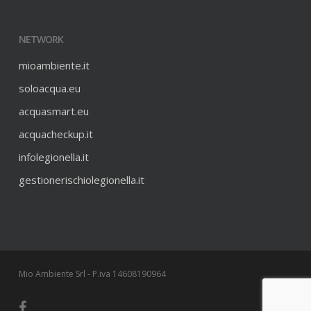
NETWORK
mioambiente.it
soloacqua.eu
acquasmart.eu
acquacheckup.it
infolegionella.it
gestionerischiolegionella.it
Mio Ambiente Srl - P.iva 14608190964
facebook