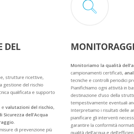
E DEL
MONITORAGGI
Monitoriamo la qualità dell’
campionamenti certificati,
anal
e, strutture ricettive,
tecniche e controlli periodici 
a gestione del rischio
Pianifichiamo ogni attività in ba
ecnica qualificata e supporto
destinazione d’uso della struttur
tempestivamente eventuali an
i e
valutazioni del rischio
,
Interpretiamo i risultati delle 
di Sicurezza dell’Acqua
pianificare gli interventi nece
oraggio
.
garantire la conformità normati
e misure di prevenzione più
qualità dell’acqua e dell’efficie