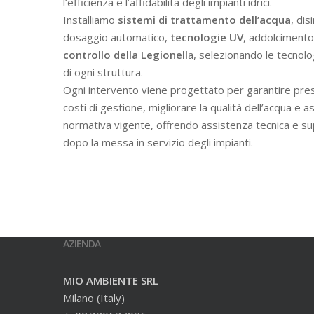
l’efficienza e l’affidabilità degli impianti idrici.
Installiamo
sistemi di trattamento dell’acqua
, dis
dosaggio automatico,
tecnologie UV
, addolcimento 
controllo della Legionell
a, selezionando le tecnolo
di ogni struttura.
Ogni intervento viene progettato per garantire prest
costi di gestione, migliorare la qualità dell’acqua e a
normativa vigente, offrendo assistenza tecnica e s
dopo la messa in servizio degli impianti.
AZIENDA
MIO AMBIENTE SRL
Milano (Italy)