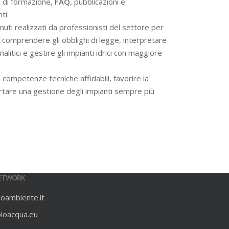
i di formazione,
FAQ,
pubblicazioni e
ti.
ti realizzati da professionisti del settore per
 a comprendere gli obblighi di legge, interpretare
alitici e gestire gli impianti idrici con maggiore
 competenze tecniche affidabili, favorire la
rtare una gestione degli impianti sempre più
ETWORK
ioambiente.it
oloacqua.eu