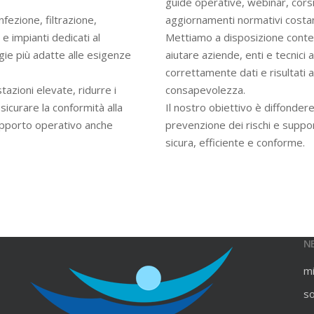
guide operative, webinar, cors
infezione, filtrazione,
aggiornamenti normativi costan
e impianti dedicati al
Mettiamo a disposizione contenu
gie più adatte alle esigenze
aiutare aziende, enti e tecnici
correttamente dati e risultati an
azioni elevate, ridurre i
consapevolezza.
ssicurare la conformità alla
Il nostro obiettivo è diffondere
upporto operativo anche
prevenzione dei rischi e suppo
sicura, efficiente e conforme.
N
m
s