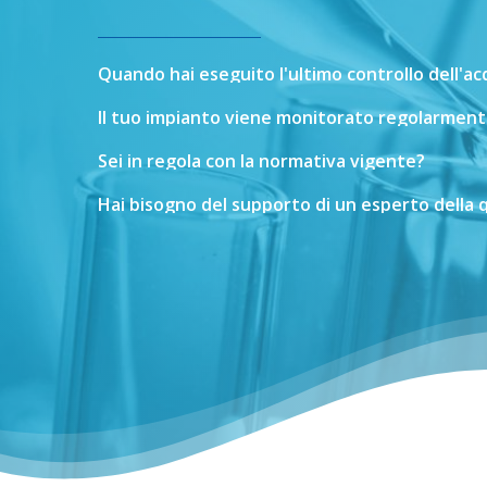
Quando
hai
eseguito
l'ultimo
controllo
dell'a
Il
tuo
impianto
viene
monitorato
regolarment
Sei
in
regola
con
la
normativa
vigente?
Hai
bisogno
del
supporto
di
un
esperto
della
q