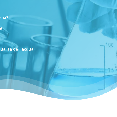
cqua?
e?
ualità
dell'acqua?