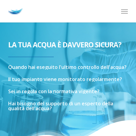
Skip
Menu
to
main
content
LA TUA ACQUA È DAVVERO SICURA?
Quando
hai
eseguito
l'ultimo
controllo
dell'acqua?
Il
tuo
impianto
viene
monitorato
regolarmente?
Sei
in
regola
con
la
normativa
vigente?
Hai
bisogno
del
supporto
di
un
esperto
della
qualità
dell'acqua?