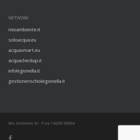
NETWORK
mioambiente.it
soloacqua.eu
acquasmart.eu
acquacheckup.it
infolegionella.it
gestionerischiolegionella.it
Mio Ambiente Srl - P.iva 14608190964
facebook