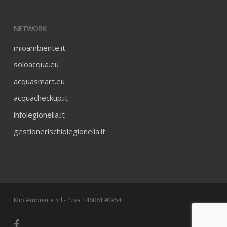
NETWORK
mioambiente.it
soloacqua.eu
acquasmart.eu
acquacheckup.it
infolegionella.it
gestionerischiolegionella.it
Mio Ambiente Srl - P.iva 14608190964
facebook