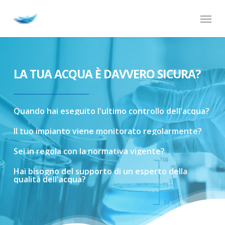
Skip
Menu
to
main
content
LA TUA ACQUA È DAVVERO SICURA?
Quando
hai
eseguito
l'ultimo
controllo
dell'acqua?
Il
tuo
impianto
viene
monitorato
regolarmente?
Sei
in
regola
con
la
normativa
vigente?
Hai
bisogno
del
supporto
di
un
esperto
della
qualità
dell'acqua?